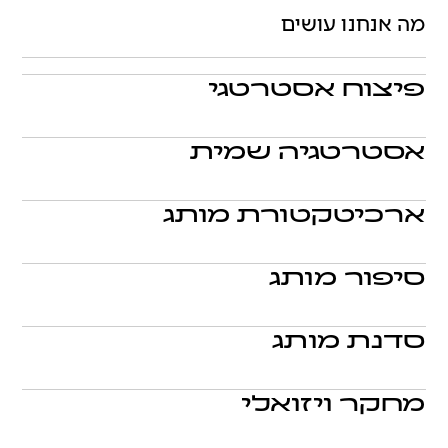
מה אנחנו עושים
←
פיצוח אסטרטגי
?פיצוח טוב הוא רעיון פשוט שכל מי ששומע אותו,
מיד מהנהן ומחייך בהסכמה. הוא נותן תשובות
←
אסטרטגיה שמית
לשאלות שרק פילוסופים שואלים, כמו למשל: מי
.על ניימינג אפשר לדבר שעות, באותה המידה
אני? מה אני? למה אני פה
אפשר פשוט להתאהב בשם מבלי להבין למה.
←
ארכיטקטורת מותג
מבחינתנו שם הוא תמצות של מסר, אנרגיה, אישיות
.במשפחות גדולות, לכל אחד יש את התפקיד
או כל דבר אחר שעוזר לסיפור המותגי
הספציפי שלו במשפחה ועדיין כולם מאותה
←
סיפור מותג
משפחה, כך גם בחברות המנהלות פורטפוליו
.סיפור טוב הוא כמו מתכון מרגש, הוא מכיל רכיבים
מותגים גדול ומגוון. כשמגדירים הכל נהיה ברור יותר
שונים שמתחברים ביחד בצורה טבעית. זה כמו
←
סדנת מותג
לקחת מנה גדושה של שכל, המון לב וכמה שיותר
.דמיינו לעצמכם במה פתוחה, כזו שיכולה לקבל כל
נשמה ולערבב ביחד בקערה אחת
סוג וצורה של מופע שיש. הסדנאות הייחודיות שלנו
←
מחקר ויזואלי
הן במה לרעיונות, מחשבות וזוויות הסתכלות של
.איך מעצבים אושר? איזה צבע יש לאהבה? מה
הצוות שלכם ושלנו