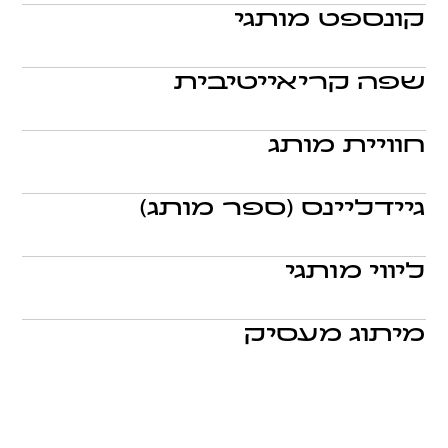
הצורה של אותנטיות? חלק מהמשימה שלנו זה
←
קונספט מותגי
לחקור וללמוד שאלות מהסוג הזה דרך העיניים
.אם לא היו מילים בעולם, איך אפשר היה לספר
והכלים של מעצבים
סיפור ולעורר רגשות? קונספט מותגי הוא התרגום
←
שפה קריאייטיבית
הקריאטיבי עיצובי של הפיצוח האסטרטגי והמותגי
.מותגים, כמו אנשים, צריכים שגרה וחזרתיות וגם
את החופש להתפתח, לגוון ולפרוץ גבולות. שיטה
←
חוויית מותג
מותגית יוצרת למותג שפה שמאפשרת לו לשמור
.יש המון מפגשים שונים בין מותגים לאנשים, הרבה
על עקביות וזיהוי מבלי להפוך למונוטוני ושטוח
אינטראקציות שיוצרות חוויה עשירה ושלמה. כדי
←
גיידליינס (ספר מותג)
ליצור חוויה כזו צריך לתת לכל מפגש כזה דגשים
.לרוב הדברים בחיים יש כללים, חוקים, עקרונות
שרלוונטיים למאפיינים הייחודיים שלו
בסיס שמגדירים אותם. למותגים יש הנחיות
←
ליווי מותגי
ברורות: מה מותר ומה אסור? מה נכלל בשפה ומה
.אחרי שמותג נולד הוא ממשיך לגדול, להתפתח
חורג ממנה
ולהשתנות בהתאם לאתגרים העסקיים. אנחנו
←
מיתוג מעסיק
מאמינים שליווי אסטרטגי ועיצובי יכול לתת מענה
.בשוק התחרותי, גם עובדי ההון האנושי הפך לקהל
על כל אתגר כזה
יעד שצריך לכבוש, כך שהיום כל עסק או ארגון צריך
למצוא את הדרך לספר סיפור לעובדים ולעובדים
פוטנציאליים