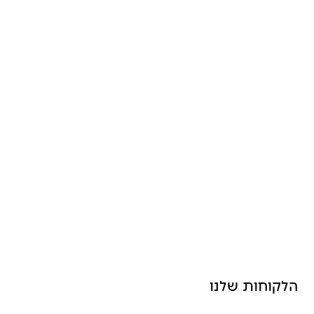
יש לי אג׳נדה
←
Slide 2 of 2.
הלקוחות שלנו